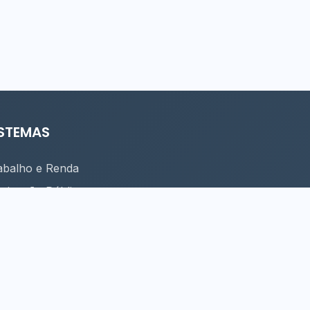
ISTEMAS
abalho e Renda
uminação Pública
nhas de Turismo
peamento Cultural