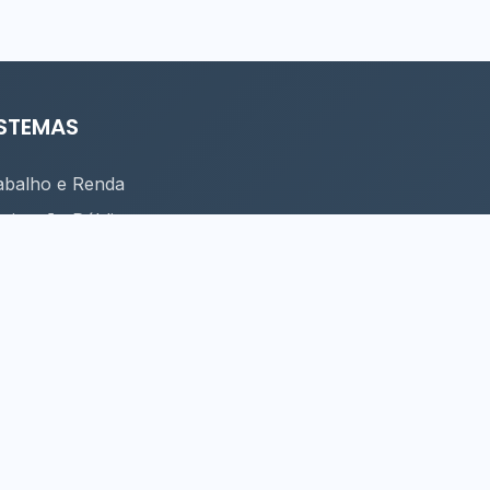
ISTEMAS
abalho e Renda
uminação Pública
nhas de Turismo
peamento Cultural
 DE NOVA FRIBURGO